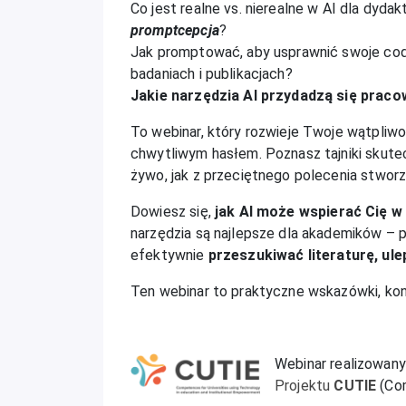
Co jest realne vs. nierealne w AI dla dy
promptcepcja
?
Jak promptować, aby usprawnić swoje cod
badaniach i publikacjach?
Jakie narzędzia AI przydadzą się pra
To webinar, który rozwieje Twoje wątpliwoś
chwytliwym hasłem. Poznasz tajniki skut
żywo, jak z przeciętnego polecenia stworz
Dowiesz się,
jak AI może wspierać Cię w
narzędzia są najlepsze dla akademików – po
efektywnie
przeszukiwać literaturę, ul
Ten webinar to praktyczne wskazówki, kon
Webinar realizowan
Projektu
CUTIE
(Com