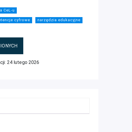
a CeL-u
tencje cyfrowe
narzędzia edukacyjne
BIONYCH
cji: 24 lutego 2026