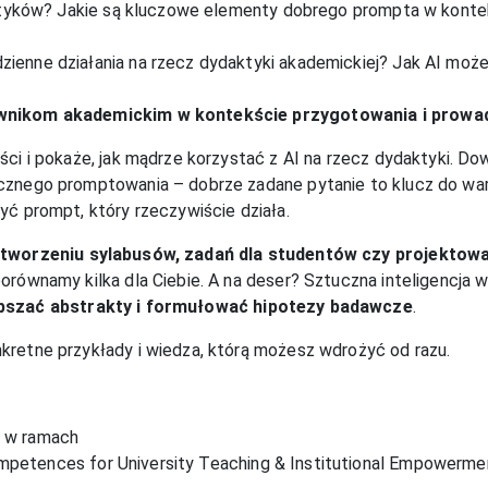
daktyków? Jakie są kluczowe elementy dobrego prompta w konte
zienne działania na rzecz dydaktyki akademickiej? Jak AI mo
cownikom akademickim w kontekście przygotowania i prowa
ci i pokaże, jak mądrze korzystać z AI na rzecz dydaktyki. Dowi
ecznego promptowania – dobrze zadane pytanie to klucz do wa
yć prompt, który rzeczywiście działa.
 tworzeniu sylabusów, zadań dla studentów czy projektow
równamy kilka dla Ciebie. A na deser? Sztuczna inteligencja w 
epszać abstrakty i formułować hipotezy badawcze
.
kretne przykłady i wiedza, którą możesz wdrożyć od razu.
y w ramach
petences for University Teaching & Institutional Empowerme