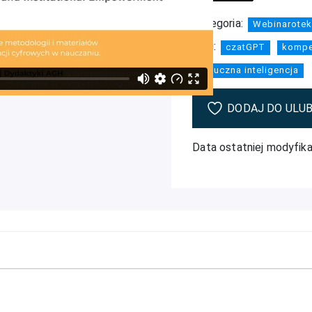
Kategoria:
Webinarotek
Tagi:
czatGPT
kompe
sztuczna inteligencja
DODAJ DO ULU
Data ostatniej modyfika