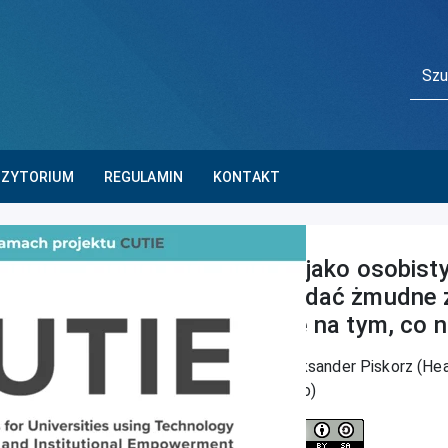
Main Navigatio
Szuka
OZYTORIUM
REGULAMIN
KONTAKT
AI jako osobist
oddać żmudne za
się na tym, co
Aleksander Piskorz (He
Hero)