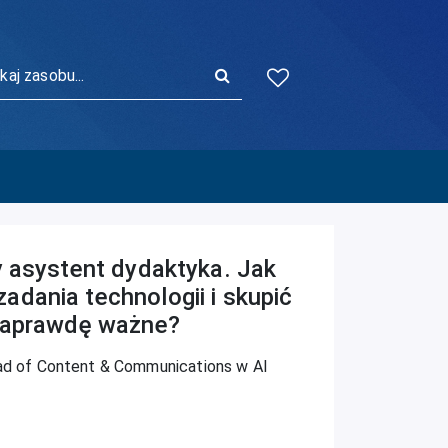
n
j:
y asystent dydaktyka. Jak
dania technologii i skupić
 naprawdę ważne?
ad of Content & Communications w AI