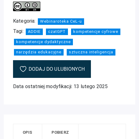
Kategoria:
Webinaroteka CeL-u
Tagi:
ADDIE
czatGPT
kompetencje cyfrowe
kompetencje dydaktyczne
narzędzia edukacyjne
sztuczna inteligencja
DODAJ DO ULUBIONYCH
Data ostatniej modyfikacji: 13 lutego 2025
OPIS
POBIERZ