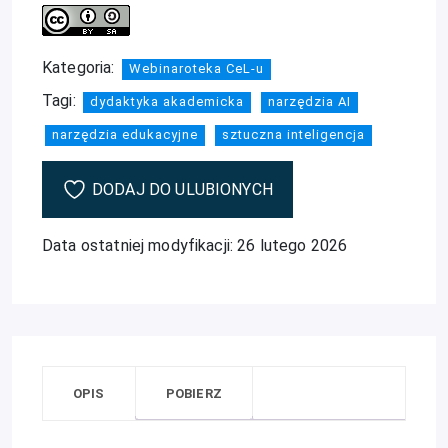
Kategoria:
Webinaroteka CeL-u
Tagi:
dydaktyka akademicka
narzędzia AI
narzędzia edukacyjne
sztuczna inteligencja
DODAJ DO ULUBIONYCH
Data ostatniej modyfikacji: 26 lutego 2026
OPIS
POBIERZ