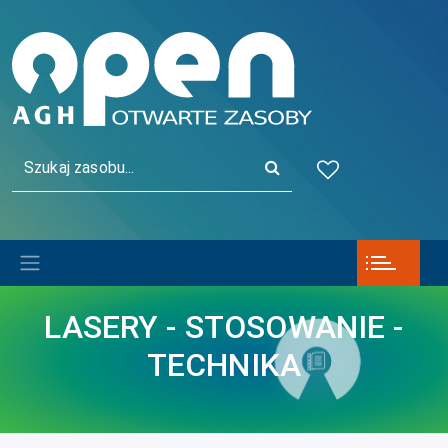
Przejdź do treści
Main Navigation
Szukaj:
LASERY - STOSOWANIE -
TECHNIKA