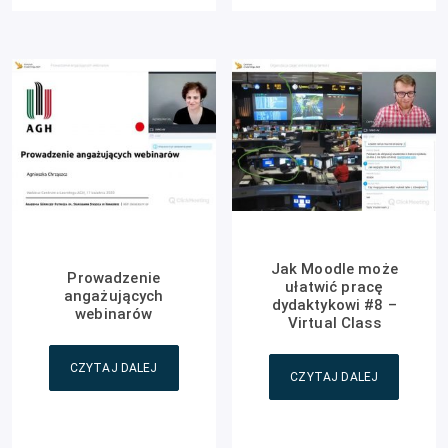
Jak Moodle może
Prowadzenie
ułatwić pracę
angażujących
dydaktykowi #8 –
webinarów
Virtual Class
CZYTAJ DALEJ
CZYTAJ DALEJ