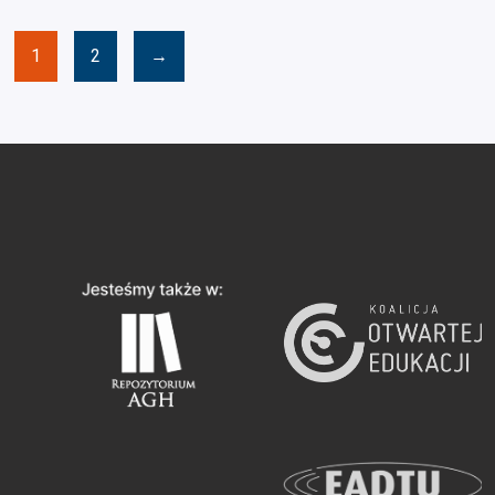
1
2
→