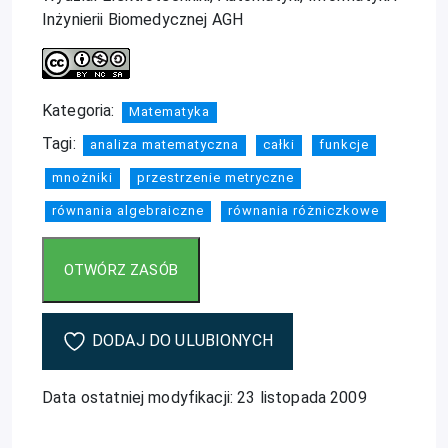
Inżynierii Biomedycznej AGH
Kategoria:
Matematyka
Tagi:
analiza matematyczna
całki
funkcje
mnożniki
przestrzenie metryczne
równania algebraiczne
równania różniczkowe
DODAJ DO ULUBIONYCH
Data ostatniej modyfikacji: 23 listopada 2009