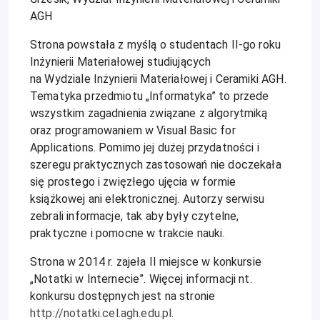
AGH
Strona p
owstała
z myślą o studentach
II-go roku
Inżynierii Materiałowej studiujących
na
Wydzia
le
Inżynierii Materiałowej i Ceramiki
AGH.
Tematyka przedmiotu „Informatyka” to przede
wszystkim zagadnienia związane z algorytmiką
oraz programowaniem w Visual Basic for
Applications. P
omimo
jej dużej
przydatności i
szeregu praktycznych zastosowań nie doczekała
się prostego i zwięzłego ujęcia w formie
książkowej ani elektronicznej
. Autorzy serwisu
zebrali informacje, tak aby były czytelne,
praktyczne i pomocne w trakcie nauki.
Strona w 2014 r. zajeła II miejsce w konkursie
„Notatki w Internecie”. Więcej informacji nt.
konkursu dostępnych jest na stronie
http://notatki.cel.agh.edu.pl
.