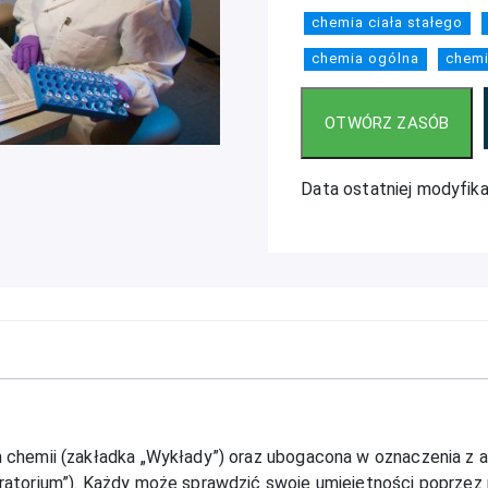
chemia ciała stałego
chemia ogólna
chemi
Data ostatniej modyfika
chemii (zakładka „Wykłady”) oraz ubogacona w oznaczenia z a
atorium”). Każdy może sprawdzić swoje umiejętności poprzez r