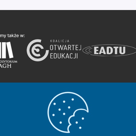
encji
Creative Commons
Uznanie autorstwa - Na tych samych war