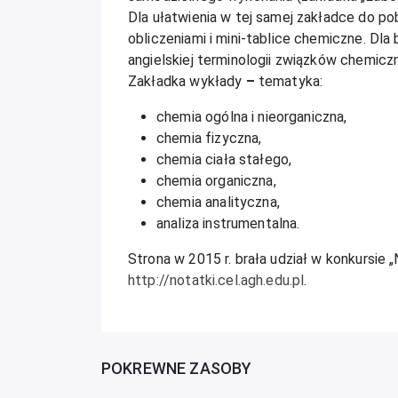
Dla ułatwienia w tej samej zakładce do p
obliczeniami i mini-tablice chemiczne. Dla
angielskiej terminologii związków chemicz
Zakładka wykłady
–
tematyka:
chemia ogólna i nieorganiczna,
chemia fizyczna,
chemia ciała stałego,
chemia organiczna,
chemia analityczna,
analiza instrumentalna.
Strona w 2015 r. brała udział w konkursie „
http://notatki.cel.agh.edu.pl
.
POKREWNE ZASOBY