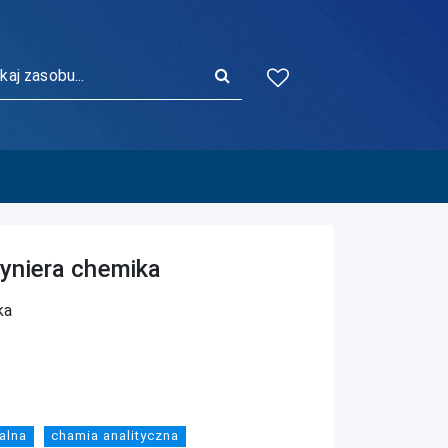
n
j:
yniera chemika
ka
alna
chamia analityczna