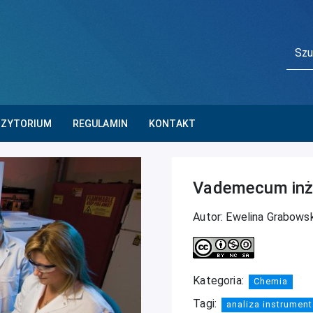
Main Navigatio
Szuka
OZYTORIUM
REGULAMIN
KONTAKT
Vademecum inż
Autor: Ewelina Grabows
Kategoria:
Chemia
Tagi:
analiza instrument