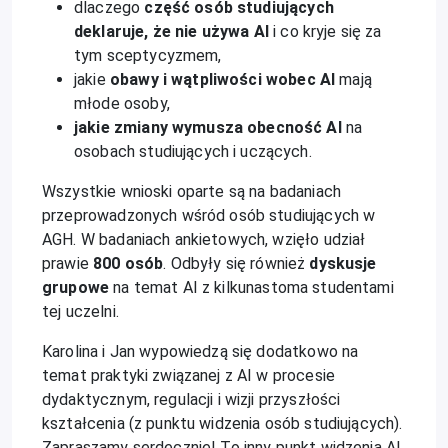
dlaczego
część osób studiujących
deklaruje, że nie używa AI
i co kryje się za
tym sceptycyzmem,
jakie
obawy i wątpliwości wobec AI
mają
młode osoby,
jakie zmiany wymusza obecność AI
na
osobach studiujących i uczących.
Wszystkie wnioski oparte są na badaniach
przeprowadzonych wśród osób studiujących w
AGH. W badaniach ankietowych, wzięło udział
prawie
800 osób
. Odbyły się również
dyskusje
grupowe
na temat AI z kilkunastoma studentami
tej uczelni.
Karolina i Jan wypowiedzą się dodatkowo na
temat praktyki związanej z AI w procesie
dydaktycznym, regulacji i wizji przyszłości
kształcenia (z punktu widzenia osób studiujących).
Zapraszamy serdecznie! To inny punkt widzenia AI.