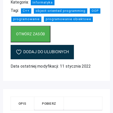
Kategoria:
Informatyka
Tagi:
C++
object-oriented programming
OOP
programowanie
programowanie obiektowe
DODAJ DO ULUBIONYCH
Data ostatniej modyfikacji: 11 stycznia 2022
OPIS
POBIERZ